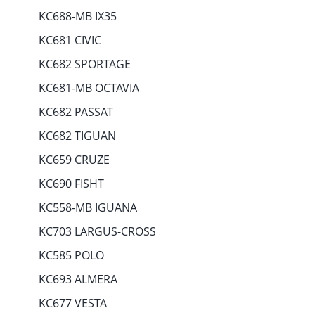
KC688-MB IX35
KC681 CIVIC
KC682 SPORTAGE
KC681-MB OCTAVIA
KC682 PASSAT
KC682 TIGUAN
KC659 CRUZE
KC690 FISHT
KC558-MB IGUANA
KC703 LARGUS-CROSS
KC585 POLO
KC693 ALMERA
KC677 VESTA