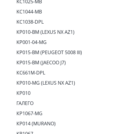
KC1025-MB
KC1044-MB
KC1038-DPL
КР010-BM (LEXUS NX AZ1)
KP001-04-MG
КР015-BM (PEUGEOT 5008 III)
КР015-BM (JAECOO J7)
КС661М-DPL
КР010-MG (LEXUS NX AZ1)
КР010
ГАЛЕГО
КР1067-MG
КР014 (MURANO)
КР1067