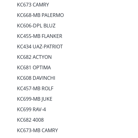
KC673 CAMRY
KC668-MB PALERMO
KC606-DPL BLUZ
KC455-MB FLANKER
KC434 UAZ-PATRIOT
KC682 ACTYON
KC681 OPTIMA
KC608 DAVINCHI
KC457-MB ROLF
KC699-MB JUKE
KC699 RAV-4
KC682 4008
KC673-MB CAMRY