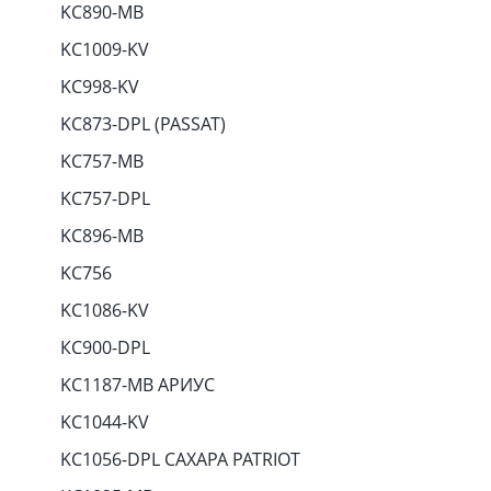
KC890-MB
KC1009-KV
KC998-KV
KC873-DPL (PASSAT)
KC757-MB
KC757-DPL
KC896-MB
KC756
KC1086-KV
КС900-DPL
KC1187-MB АРИУС
KC1044-KV
KC1056-DPL САХАРА PATRIOT