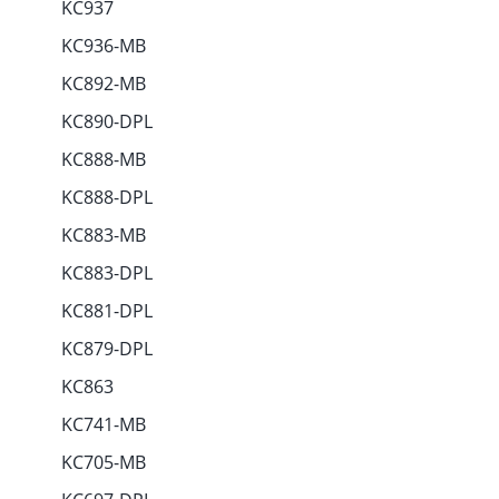
KC937
KC936-MB
KC892-MB
KC890-DPL
KC888-MB
KC888-DPL
KC883-MB
KC883-DPL
KC881-DPL
KC879-DPL
KC863
KC741-MB
KC705-MB