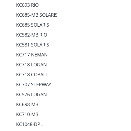
KC693 RIO
KC685-MB SOLARIS
KC685 SOLARIS
KC582-MB RIO
KC581 SOLARIS
KC717 NEMAN
KC718 LOGAN
KC718 COBALT
KC707 STEPWAY
KC576 LOGAN
KC698-MB
KC710-MB
KC1048-DPL