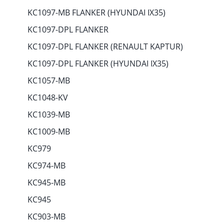
KC1097-MB FLANKER (HYUNDAI IX35)
KC1097-DPL FLANKER
KC1097-DPL FLANKER (RENAULT KAPTUR)
KC1097-DPL FLANKER (HYUNDAI IX35)
KC1057-MB
KC1048-KV
KC1039-MB
KC1009-MB
KC979
KC974-MB
KC945-MB
KC945
KC903-MB