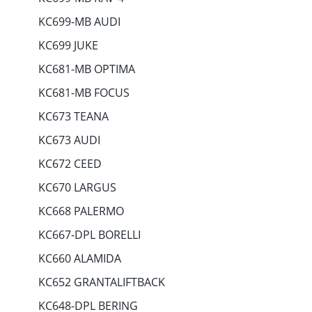
KC699-MB AUDI
KC699 JUKE
KC681-MB OPTIMA
KC681-MB FOCUS
KC673 TEANA
KC673 AUDI
KC672 CEED
KC670 LARGUS
KC668 PALERMO
KC667-DPL BORELLI
KC660 ALAMIDA
KC652 GRANTALIFTBACK
KC648-DPL BERING