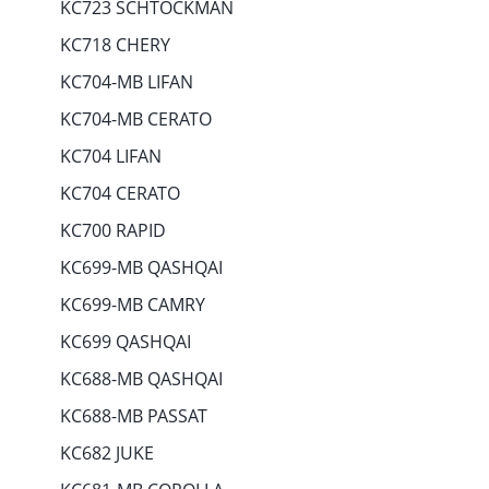
KC723 SCHTOCKMAN
KC718 CHERY
KC704-MB LIFAN
KC704-MB CERATO
KC704 LIFAN
KC704 CERATO
KC700 RAPID
KC699-MB QASHQAI
KC699-MB CAMRY
KC699 QASHQAI
KC688-MB QASHQAI
KC688-MB PASSAT
KC682 JUKE