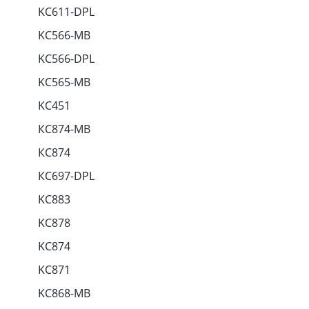
KC611-DPL
KC566-MB
KC566-DPL
KC565-MB
KC451
КС874-MB
КС874
КС697-DPL
KC883
KC878
KC874
KC871
KC868-MB