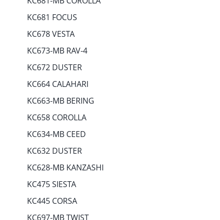
KC681-MB COROLLA
KC681 FOCUS
KC678 VESTA
KC673-MB RAV-4
KC672 DUSTER
KC664 CALAHARI
KC663-MB BERING
KC658 COROLLA
KC634-MB CEED
KC632 DUSTER
KC628-MB KANZASHI
KC475 SIESTA
KC445 CORSA
KC697-MB TWIST