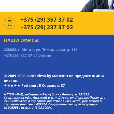
+375 (29) 357 37 02
+375 (29) 237 37 02
НАШИ ОФИСЫ:
220062, г. Минск, ул. Тимирязева, д. 114
+375 (29) 357-37-02 Velcom
© 2009-2026 avtokolesa.by магазин по продаже шин и
дисков.
★★★★★ Рейтинг:
5
Отзывов: 37
ЧТТУП «ЯрТранСервис» Республика Беларусь, 231322,
Гродненская обл., Лидский р-н, п. Дитва, ул. Первомайская, д. 1.
УНП 590834748 в торговом реестре с 12.03.2018г., рег. номер в
торговом реестре − 407874. Свидетельство о регистрации
№ 0055534 выдано 13.08.2008г.