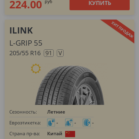
224.00
pуб
КУПИТЬ
ILINK
L-GRIP 55
205/55 R16
91
V
Сезонность:
Летние
Евроэтикетка:
-
-
-
Страна пр-ва:
Китай