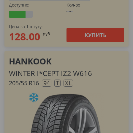
Доступно:
Кол-во
Цена за 1 штуку:
128.00
pуб
КУПИТЬ
HANKOOK
WINTER I*CEPT IZ2 W616
205/55 R16
94
T
XL