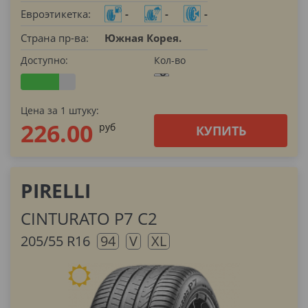
Евроэтикетка:
-
-
-
Страна пр-ва:
Южная Корея.
Доступно:
Кол-во
Цена за 1 штуку:
226.00
pуб
КУПИТЬ
PIRELLI
CINTURATO P7 C2
205/55 R16
94
V
XL