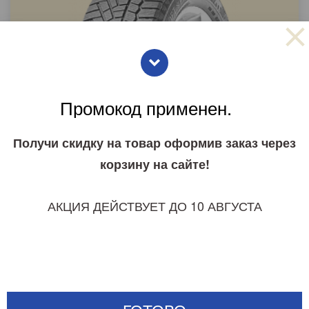
Сезонность:
Зимние
Промокод применен.
Евроэтикетка:
-
-
-
Страна пр-ва:
-
Получи скидку на товар оформив заказ через
Доступно:
Кол-во
корзину на сайте!
Цена за 1 штуку:
АКЦИЯ ДЕЙСТВУЕТ ДО 10 АВГУСТА
209.00
pуб
КУПИТЬ
LINGLONG
GREEN-MAX ALL SEASON