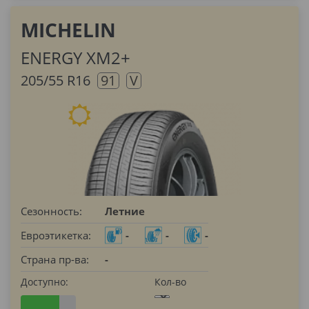
MICHELIN
ENERGY XM2+
205/55 R16
91
V
Сезонность:
Летние
Евроэтикетка:
-
-
-
Страна пр-ва:
-
Доступно:
Кол-во