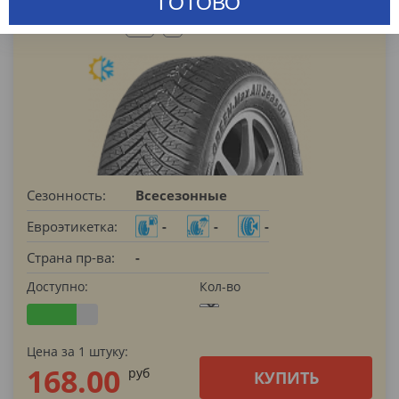
ГОТОВО
205/55 R16
91
V
Сезонность:
Всесезонные
Евроэтикетка:
-
-
-
Страна пр-ва:
-
Доступно:
Кол-во
Цена за 1 штуку:
168.00
pуб
КУПИТЬ