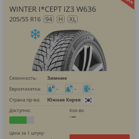
WINTER I*CEPT IZ3 W636
205/55 R16
94
H
XL
Сезонность:
Зимние
Евроэтикетка:
-
-
-
Страна пр-ва:
Южная Корея
Доступно:
Кол-во
Цена за 1 штуку: