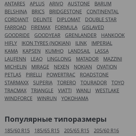
ANTARES
APLUS
ARIVO
AUSTONE
BARUM
BELSHINA
BRICS
BRIDGESTONE
CONTINENTAL
CORDIANT
DELINTE
DIPLOMAT
DOUBLE STAR
FARROAD
FIREMAX
FORMULA
GISLAVED
GOODRIDE
GOODYEAR
GRENLANDER
HANKOOK
HIFLY
IKON TYRES (NOKIAN)
ILINK
IMPERIAL
KAMA
KAPSEN
KUMHO
LANDSAIL
LASSA
LAUFENN
LEAO
LINGLONG
MATADOR
MAZZINI
MICHELIN
MIRAGE
NEXEN
NOKIAN
OVATION
PETLAS
PIRELLI
POWERTRAC
ROADSTONE
STARMAXX
SUPERIA
TORERO
TOURADOR
TOYO
TRACMAX
TRIANGLE
VIATTI
WANLI
WESTLAKE
WINDFORCE
WINRUN
YOKOHAMA
Популярные типоразмеры
185/60 R15
185/65 R15
205/65 R15
205/60 R16