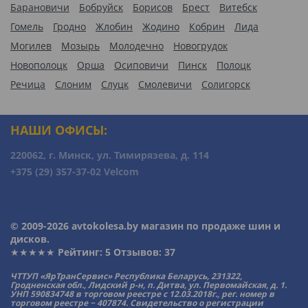
Барановичи
Бобруйск
Борисов
Брест
Витебск
Гомель
Гродно
Жлобин
Жодино
Кобрин
Лида
Могилев
Мозырь
Молодечно
Новогрудок
Новополоцк
Орша
Осиповичи
Пинск
Полоцк
Речица
Слоним
Слуцк
Смолевичи
Солигорск
НАШИ ОФИСЫ:
220062, г. Минск, ул. Тимирязева, д. 114
+375 (29) 357-37-02 Velcom
© 2009-2026 avtokolesa.by магазин по продаже шин и
дисков.
★★★★★ Рейтинг:
5
Отзывов: 37
ЧТТУП «ЯрТранСервис» Республика Беларусь, 231322,
Гродненская обл., Лидский р-н, п. Дитва, ул. Первомайская, д. 1.
УНП 590834748 в торговом реестре с 12.03.2018г., рег. номер в
торговом реестре − 407874. Свидетельство о регистрации