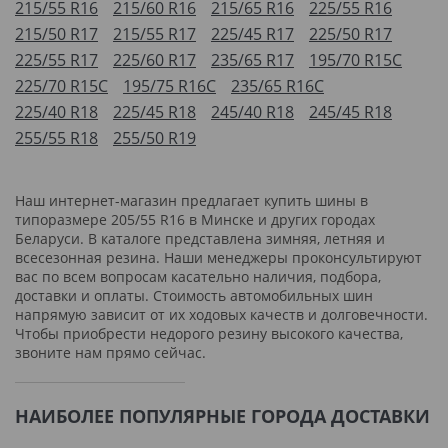
215/55 R16
215/60 R16
215/65 R16
225/55 R16
215/50 R17
215/55 R17
225/45 R17
225/50 R17
225/55 R17
225/60 R17
235/65 R17
195/70 R15C
225/70 R15C
195/75 R16C
235/65 R16C
225/40 R18
225/45 R18
245/40 R18
245/45 R18
255/55 R18
255/50 R19
Наш интернет-магазин предлагает купить шины в
типоразмере 205/55 R16 в Минске и других городах
Беларуси. В каталоге представлена зимняя, летняя и
всесезонная резина. Наши менеджеры проконсультируют
вас по всем вопросам касательно наличия, подбора,
доставки и оплаты. Стоимость автомобильных шин
напрямую зависит от их ходовых качеств и долговечности.
Чтобы приобрести недорого резину высокого качества,
звоните нам прямо сейчас.
НАИБОЛЕЕ ПОПУЛЯРНЫЕ ГОРОДА ДОСТАВКИ