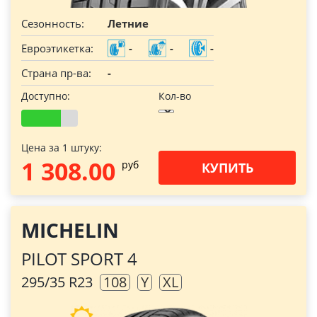
Сезонность:
Летние
Евроэтикетка:
-
-
-
Страна пр-ва:
-
Доступно:
Кол-во
Цена за 1 штуку:
1 308.00
pуб
КУПИТЬ
MICHELIN
PILOT SPORT 4
295/35 R23
108
Y
XL