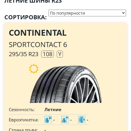
ЛЕТНИЕ ШИНЫ R23
СОРТИРОВКА:
CONTINENTAL
SPORTCONTACT 6
295/35 R23
108
Y
Сезонность:
Летние
Евроэтикетка:
-
-
-
Страна пр-ва:
-