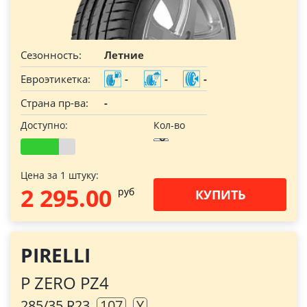
Сезонность:
Летние
Евроэтикетка:
-
-
-
Страна пр-ва:
-
Доступно:
Кол-во
Цена за 1 штуку:
2 295.00
pуб
КУПИТЬ
PIRELLI
P ZERO PZ4
285/35 R23
107
Y