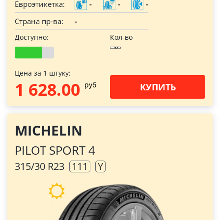
Евроэтикетка:
-
-
-
Страна пр-ва:
-
Доступно:
Кол-во
Цена за 1 штуку:
1 628.00
pуб
КУПИТЬ
MICHELIN
PILOT SPORT 4
315/30 R23
111
Y