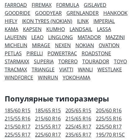
FARROAD
FIREMAX
FORMULA
GISLAVED
GOODRIDE
GOODYEAR
GRENLANDER
HANKOOK
HIFLY
IKON TYRES (NOKIAN)
ILINK
IMPERIAL
KAMA
KAPSEN
KUMHO
LANDSAIL
LASSA
LAUFENN
LEAO
LINGLONG
MATADOR
MAZZINI
MICHELIN
MIRAGE
NEXEN
NOKIAN
OVATION
PETLAS
PIRELLI
POWERTRAC
ROADSTONE
STARMAXX
SUPERIA
TORERO
TOURADOR
TOYO
TRACMAX
TRIANGLE
VIATTI
WANLI
WESTLAKE
WINDFORCE
WINRUN
YOKOHAMA
Популярные типоразмеры
185/60 R15
185/65 R15
205/65 R15
205/60 R16
215/55 R16
215/60 R16
215/65 R16
225/55 R16
215/50 R17
215/55 R17
225/45 R17
225/50 R17
225/55 R17
225/60 R17
235/65 R17
195/70 R15C