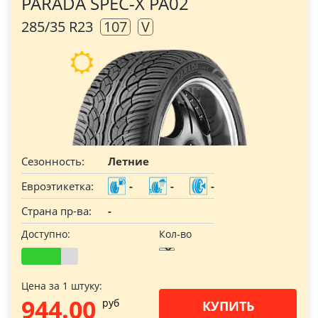
PARADA SPEC-X PA02
285/35 R23
107
V
Сезонность:
Летние
Евроэтикетка:
-
-
-
Страна пр-ва:
-
Доступно:
Кол-во
Цена за 1 штуку:
944.00
pуб
КУПИТЬ