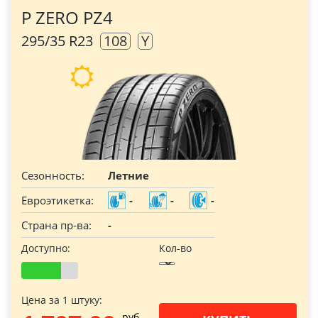
P ZERO PZ4
295/35 R23
108
Y
Сезонность:
Летние
Евроэтикетка:
-
-
-
Страна пр-ва:
-
Доступно:
Кол-во
Цена за 1 штуку:
pуб