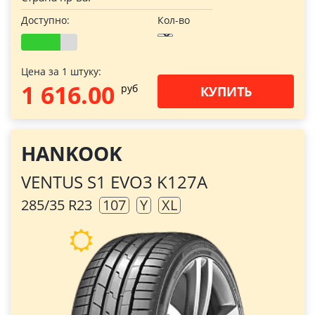
Доступно:
Кол-во
Цена за 1 штуку:
1 616.00
pуб
КУПИТЬ
HANKOOK
VENTUS S1 EVO3 K127A
285/35 R23
107
Y
XL