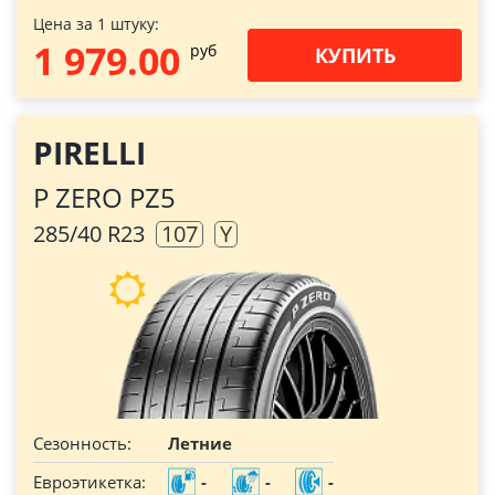
Цена за 1 штуку:
1 979.00
pуб
КУПИТЬ
PIRELLI
P ZERO PZ5
285/40 R23
107
Y
Сезонность:
Летние
Евроэтикетка:
-
-
-