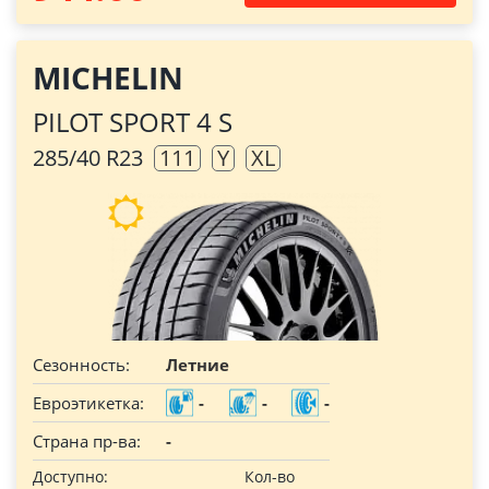
MICHELIN
PILOT SPORT 4 S
285/40 R23
111
Y
XL
Сезонность:
Летние
Евроэтикетка:
-
-
-
Страна пр-ва:
-
Доступно:
Кол-во