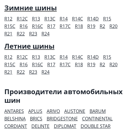
Зимние шины
R12
R12C
R13
R13C
R14
R14C
R14D
R15
R15C
R16
R16C
R17
R17C
R18
R19
R2
R20
R21
R22
R23
R24
Летние шины
R12
R12C
R13
R13C
R14
R14C
R14D
R15
R15C
R16
R16C
R17
R17C
R18
R19
R2
R20
R21
R22
R23
R24
Производители автомобильных
шин
ANTARES
APLUS
ARIVO
AUSTONE
BARUM
BELSHINA
BRICS
BRIDGESTONE
CONTINENTAL
CORDIANT
DELINTE
DIPLOMAT
DOUBLE STAR