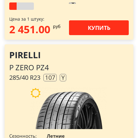
Цена за 1 штуку:
2 451.00
pуб
КУПИТЬ
PIRELLI
P ZERO PZ4
285/40 R23
107
Y
Сезонность:
Летние