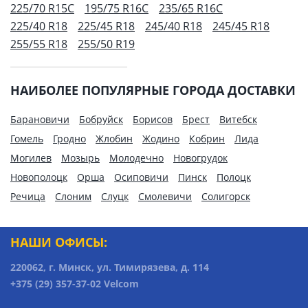
225/70 R15C
195/75 R16C
235/65 R16C
225/40 R18
225/45 R18
245/40 R18
245/45 R18
255/55 R18
255/50 R19
НАИБОЛЕЕ ПОПУЛЯРНЫЕ ГОРОДА ДОСТАВКИ
Барановичи
Бобруйск
Борисов
Брест
Витебск
Гомель
Гродно
Жлобин
Жодино
Кобрин
Лида
Могилев
Мозырь
Молодечно
Новогрудок
Новополоцк
Орша
Осиповичи
Пинск
Полоцк
Речица
Слоним
Слуцк
Смолевичи
Солигорск
НАШИ ОФИСЫ:
220062, г. Минск, ул. Тимирязева, д. 114
+375 (29) 357-37-02 Velcom