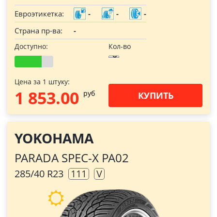
Евроэтикетка:
-
-
-
Страна пр-ва:
-
Доступно:
Кол-во
Цена за 1 штуку:
1 853.00
pуб
КУПИТЬ
YOKOHAMA
PARADA SPEC-X PA02
285/40 R23
111
V