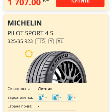
1 707.00
КУПИТЬ
MICHELIN
PILOT SPORT 4 S
325/35 R23
115
Y
XL
Сезонность:
Летние
Евроэтикетка:
-
-
-
Страна пр-ва:
-