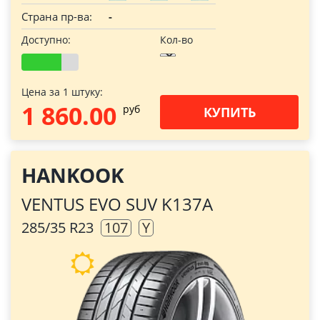
Страна пр-ва:
-
Доступно:
Кол-во
Цена за 1 штуку:
1 860.00
pуб
КУПИТЬ
HANKOOK
VENTUS EVO SUV K137A
285/35 R23
107
Y