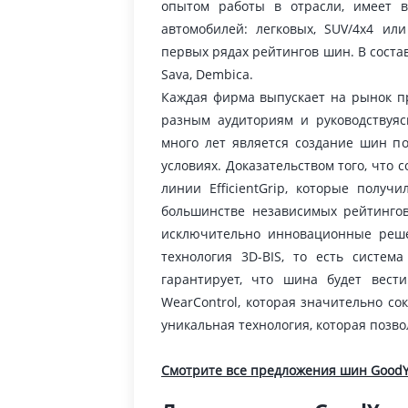
опытом работы в отрасли, имеет 
автомобилей: легковых, SUV/4x4 ил
первых рядах рейтингов шин. В состав
Sava, Dembica.
Каждая фирма выпускает на рынок п
разным аудиториям и руководствуя
много лет является создание шин п
условиях. Доказательством того, что 
линии EfficientGrip, которые полу
большинстве независимых рейтингов
исключительно инновационные решен
технология 3D-BIS, то есть систем
гарантирует, что шина будет вест
WearControl, которая значительно со
уникальная технология, которая позв
Смотрите все предложения шин GoodY