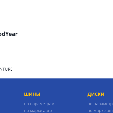
odYear
ENTURE
ШИНЫ
ДИСКИ
по параметрам
по парамет
по марке авто
по марке ав