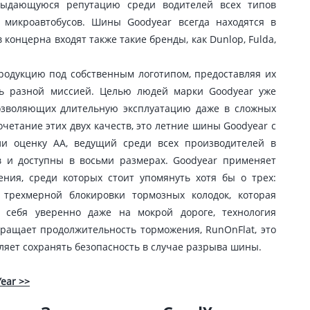
выдающуюся репутацию среди водителей всех типов
и микроавтобусов. Шины Goodyear всегда находятся в
 концерна входят также такие бренды, как Dunlop, Fulda,
родукцию под собственным логотипом, предоставляя их
сь разной миссией. Целью людей марки Goodyear уже
озволяющих длительную эксплуатацию даже в сложных
сочетание этих двух качеств, это летние шины Goodyear с
чили оценку АА, ведущий среди всех производителей в
 и доступны в восьми размерах. Goodyear применяет
ия, среди которых стоит упомянуть хотя бы о трех:
а трехмерной блокировки тормозных колодок, которая
и себя уверенно даже на мокрой дороге, технология
кращает продолжительность торможения, RunOnFlat, это
оляет сохранять безопасность в случае разрыва шины.
ear >>