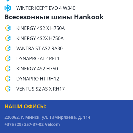
WINTER ICEPT EVO 4 W340
Всесезонные шины Hankook
KINERGY 4S2 X H750A
KINERGY 4S2X H750A
VANTRA ST AS2 RA30
DYNAPRO AT2 RF11
KINERGY 4S2 H750
DYNAPRO HT RH12
VENTUS S2 AS X RH17
НАШИ ОФИСЫ:
220062, г. Минск, ул. Тимирязева, д. 114
+375 (29) 357-37-02 Velcom