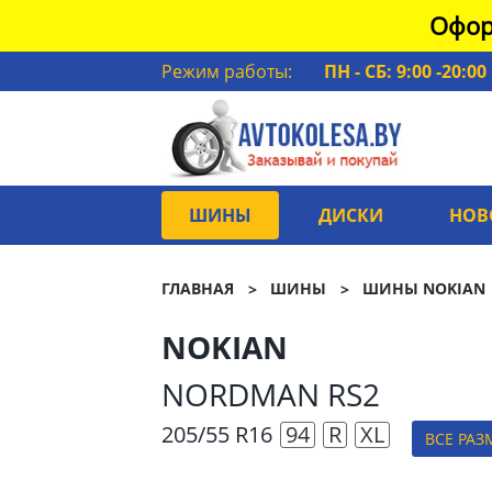
Офор
Режим работы:
ПН - СБ: 9:00 -20:00
ШИНЫ
ДИСКИ
НОВ
ГЛАВНАЯ
ШИНЫ
ШИНЫ NOKIAN
NOKIAN
NORDMAN RS2
205/55 R16
94
R
XL
ВСЕ РАЗ