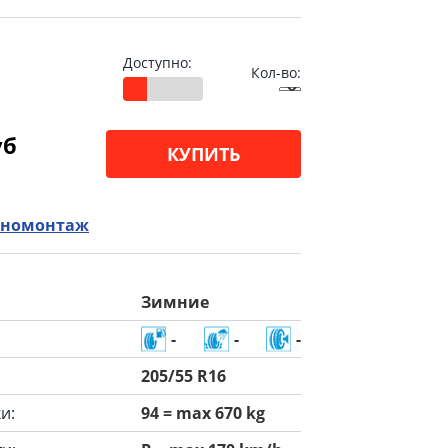
Доступно:
Кол-во:
уб
КУПИТЬ
номонтаж
Зимние
-
-
-
205/55 R16
и:
94 = max 670 kg