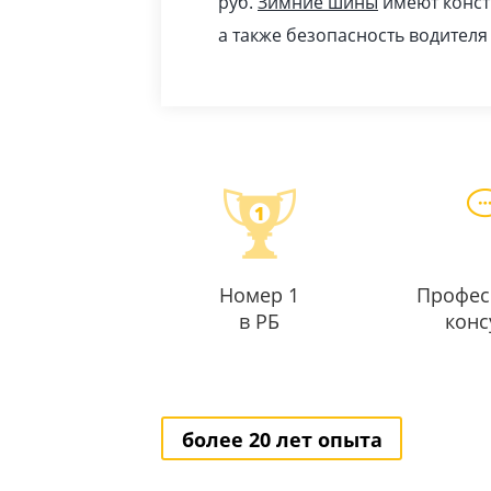
pуб
.
Зимние шины
имеют конст
а также безопасность водителя
Номер 1
Профес
в РБ
конс
более 20 лет опыта