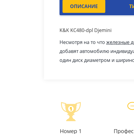
ОПИСАНИЕ
Т
K&K KC480-dpl Djemini
Несмотря на то что
железные д
добавят автомобилю индивидуа
один диск диаметром и ширино
Номер 1
Профес