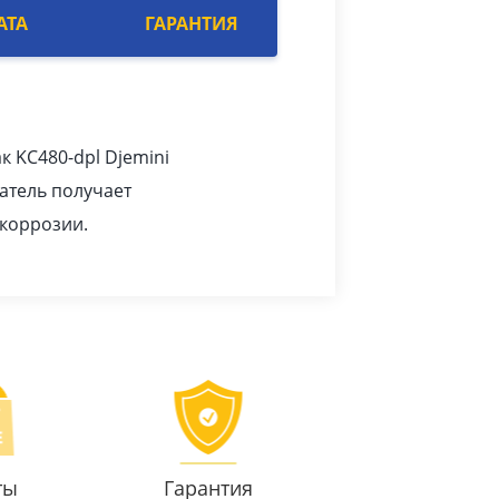
АТА
ГАРАНТИЯ
к KC480-dpl Djemini
атель получает
 коррозии.
ты
Гарантия