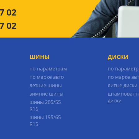
7 02
7 02
ШИНЫ
ДИСКИ
по параметрам
по парамет
по марке авто
по марке ав
летние шины
литые диски
зимние шины
штампованн
диски
шины 205/55
R16
шины 195/65
R15