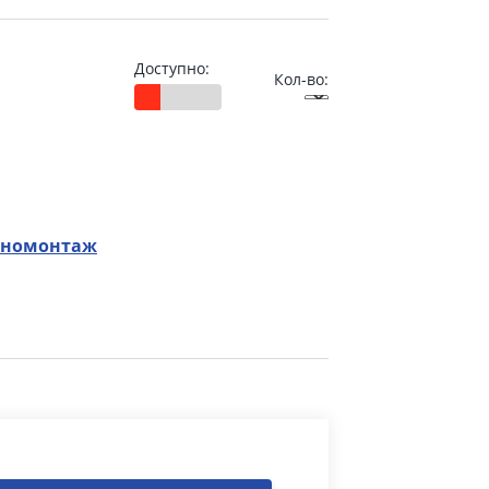
Доступно:
Кол-во:
номонтаж