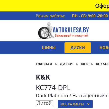
Офор
Режим работы:
ПН - СБ: 9:00 -20:00
ШИНЫ
ДИСКИ
НОВ
ГЛАВНАЯ
ДИСКИ
K&K
KC774-
K&K
KC774-DPL
Dark Platinum / Насыщенный 
Литой
ВСЕ РАЗМЕРЫ