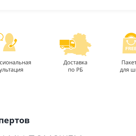
сиональная
Доставка
Паке
ультация
по РБ
для ш
спертов