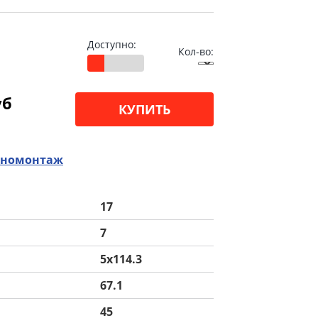
Доступно:
Кол-во:
уб
КУПИТЬ
номонтаж
17
7
5x114.3
67.1
45