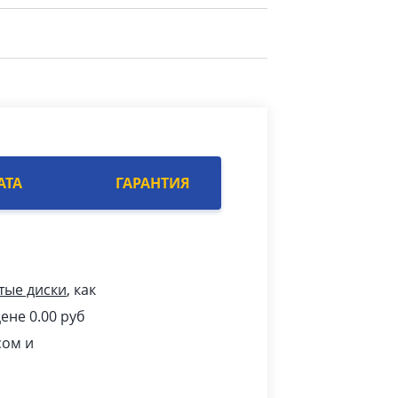
АТА
ГАРАНТИЯ
тые диски
, как
ене 0.00
pуб
сом и