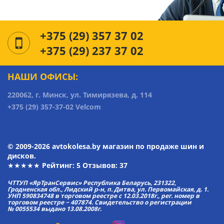
+375 (29) 357 37 02
+375 (29) 237 37 02
НАШИ ОФИСЫ:
220062, г. Минск, ул. Тимирязева, д. 114
+375 (29) 357-37-02 Velcom
© 2009-2026 avtokolesa.by магазин по продаже шин и
дисков.
★★★★★ Рейтинг:
5
Отзывов: 37
ЧТТУП «ЯрТранСервис» Республика Беларусь, 231322,
Гродненская обл., Лидский р-н, п. Дитва, ул. Первомайская, д. 1.
УНП 590834748 в торговом реестре с 12.03.2018г., рег. номер в
торговом реестре − 407874. Свидетельство о регистрации
№ 0055534 выдано 13.08.2008г.