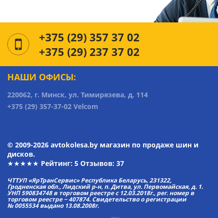
+375 (29) 357 37 02
+375 (29) 237 37 02
НАШИ ОФИСЫ:
220062, г. Минск, ул. Тимирязева, д. 114
+375 (29) 357-37-02 Velcom
© 2009-2026 avtokolesa.by магазин по продаже шин и
дисков.
★★★★★ Рейтинг:
5
Отзывов: 37
ЧТТУП «ЯрТранСервис» Республика Беларусь, 231322,
Гродненская обл., Лидский р-н, п. Дитва, ул. Первомайская, д. 1.
УНП 590834748 в торговом реестре с 12.03.2018г., рег. номер в
торговом реестре − 407874. Свидетельство о регистрации
№ 0055534 выдано 13.08.2008г.