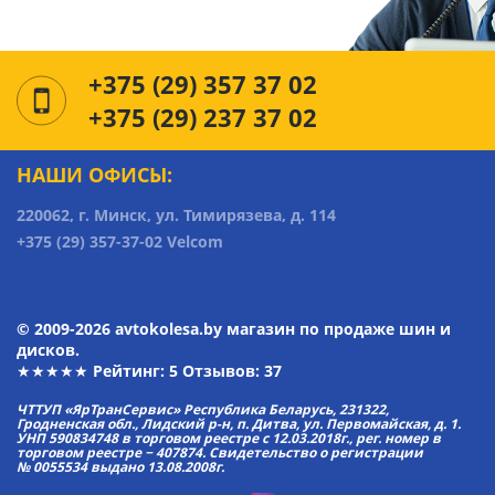
+375 (29) 357 37 02
+375 (29) 237 37 02
НАШИ ОФИСЫ:
220062, г. Минск, ул. Тимирязева, д. 114
+375 (29) 357-37-02 Velcom
© 2009-2026 avtokolesa.by магазин по продаже шин и
дисков.
★★★★★ Рейтинг:
5
Отзывов: 37
ЧТТУП «ЯрТранСервис» Республика Беларусь, 231322,
Гродненская обл., Лидский р-н, п. Дитва, ул. Первомайская, д. 1.
УНП 590834748 в торговом реестре с 12.03.2018г., рег. номер в
торговом реестре − 407874. Свидетельство о регистрации
№ 0055534 выдано 13.08.2008г.