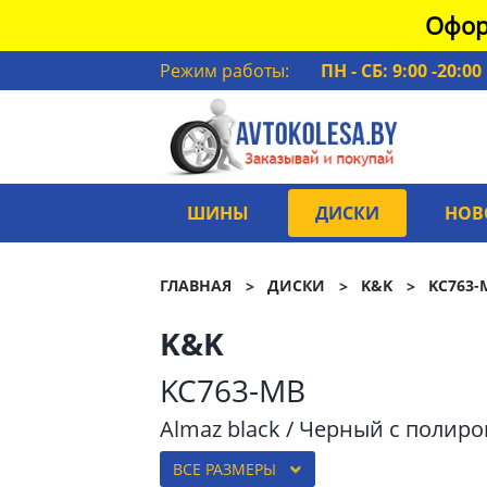
Офор
Режим работы:
ПН - СБ: 9:00 -20:00
ШИНЫ
ДИСКИ
НОВ
ГЛАВНАЯ
ДИСКИ
K&K
KC763-
K&K
KC763-MB
Almaz black / Черный с полир
ВСЕ РАЗМЕРЫ