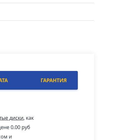
АТА
ГАРАНТИЯ
тые диски
, как
ене 0.00
pуб
сом и