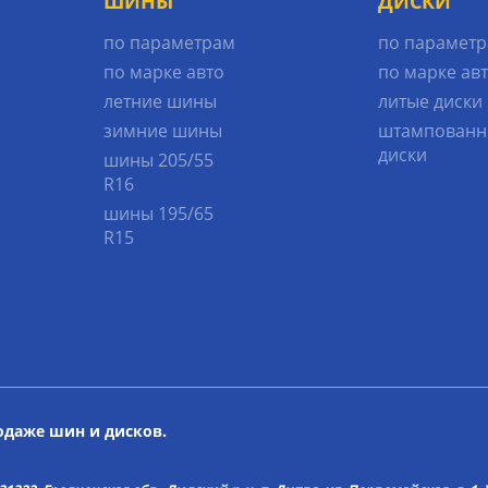
ШИНЫ
ДИСКИ
по параметрам
по парамет
по марке авто
по марке ав
летние шины
литые диски
зимние шины
штампованн
диски
шины 205/55
R16
шины 195/65
R15
родаже шин и дисков.