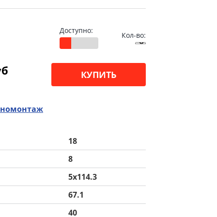
Доступно:
Кол-во:
уб
КУПИТЬ
номонтаж
18
8
5x114.3
67.1
40