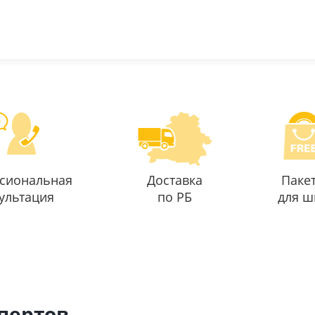
сиональная
Доставка
Паке
ультация
по РБ
для ш
спертов