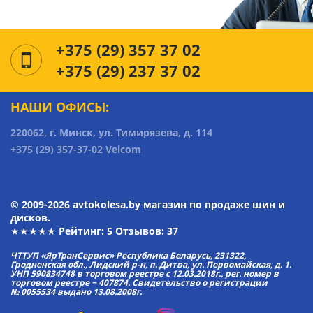
+375 (29) 357 37 02
+375 (29) 237 37 02
НАШИ ОФИСЫ:
220062, г. Минск, ул. Тимирязева, д. 114
+375 (29) 357-37-02 Velcom
© 2009-2026 avtokolesa.by магазин по продаже шин и
дисков.
★★★★★ Рейтинг:
5
Отзывов: 37
ЧТТУП «ЯрТранСервис» Республика Беларусь, 231322,
Гродненская обл., Лидский р-н, п. Дитва, ул. Первомайская, д. 1.
УНП 590834748 в торговом реестре с 12.03.2018г., рег. номер в
торговом реестре − 407874. Свидетельство о регистрации
№ 0055534 выдано 13.08.2008г.