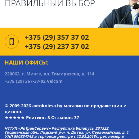
ПРАВИЛЬНЫЙ ВЫБОР
+375 (29) 357 37 02
+375 (29) 237 37 02
НАШИ ОФИСЫ:
220062, г. Минск, ул. Тимирязева, д. 114
+375 (29) 357-37-02 Velcom
© 2009-2026 avtokolesa.by магазин по продаже шин и
дисков.
★★★★★ Рейтинг:
5
Отзывов: 37
ЧТТУП «ЯрТранСервис» Республика Беларусь, 231322,
Гродненская обл., Лидский р-н, п. Дитва, ул. Первомайская, д. 1.
УНП 590834748 в торговом реестре с 12.03.2018г., рег. номер в