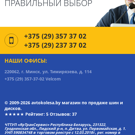
ПРАВИЛЬНЫЙ ВЫБОР
+375 (29) 357 37 02
+375 (29) 237 37 02
НАШИ ОФИСЫ:
220062, г. Минск, ул. Тимирязева, д. 114
+375 (29) 357-37-02 Velcom
© 2009-2026 avtokolesa.by магазин по продаже шин и
дисков.
★★★★★ Рейтинг:
5
Отзывов: 37
ЧТТУП «ЯрТранСервис» Республика Беларусь, 231322,
Гродненская обл., Лидский р-н, п. Дитва, ул. Первомайская, д. 1.
УНП 590834748 в торговом реестре с 12.03.2018г., рег. номер в