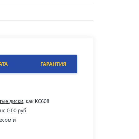
АТА
ГАРАНТИЯ
тые диски
, как KC608
не 0.00
pуб
есом и