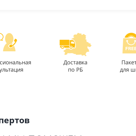
сиональная
Доставка
Паке
ультация
по РБ
для ш
спертов