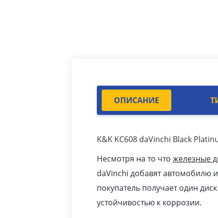
ОПИСАНИЕ
Т
K&K KC608 daVinchi Black Plat
Несмотря на то что
железные д
daVinchi добавят автомобилю и
покупатель получает один дис
устойчивостью к коррозии.