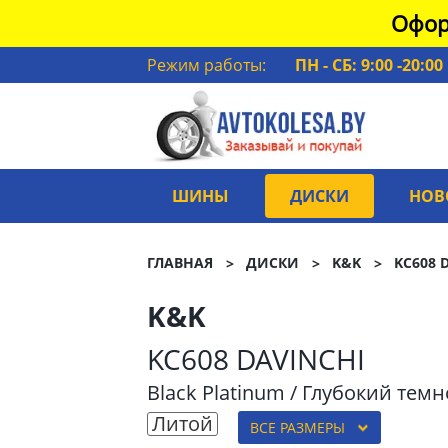
Офор
Режим работы:
ПН - СБ: 9:00 -20:00
ШИНЫ
ДИСКИ
НОВ
ГЛАВНАЯ
ДИСКИ
K&K
KC608 
K&K
KC608 DAVINCHI
Black Platinum / Глубокий тем
Литой
ВСЕ РАЗМЕРЫ