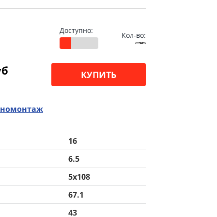
Доступно:
Кол-во:
уб
КУПИТЬ
номонтаж
16
6.5
5x108
67.1
43