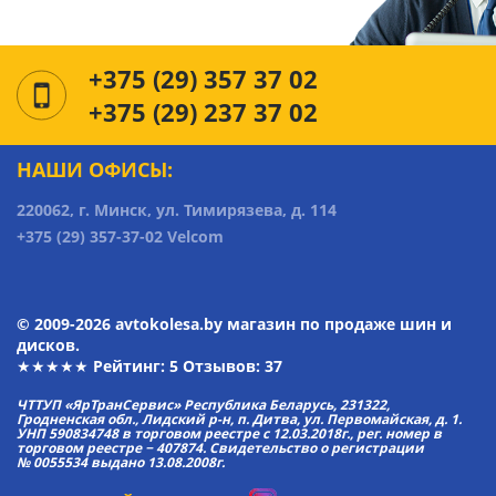
+375 (29) 357 37 02
+375 (29) 237 37 02
НАШИ ОФИСЫ:
220062, г. Минск, ул. Тимирязева, д. 114
+375 (29) 357-37-02 Velcom
© 2009-2026 avtokolesa.by магазин по продаже шин и
дисков.
★★★★★ Рейтинг:
5
Отзывов: 37
ЧТТУП «ЯрТранСервис» Республика Беларусь, 231322,
Гродненская обл., Лидский р-н, п. Дитва, ул. Первомайская, д. 1.
УНП 590834748 в торговом реестре с 12.03.2018г., рег. номер в
торговом реестре − 407874. Свидетельство о регистрации
№ 0055534 выдано 13.08.2008г.