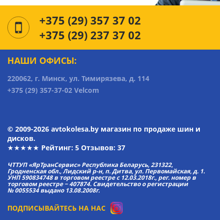
+375 (29) 357 37 02
+375 (29) 237 37 02
НАШИ ОФИСЫ:
220062, г. Минск, ул. Тимирязева, д. 114
+375 (29) 357-37-02 Velcom
© 2009-2026 avtokolesa.by магазин по продаже шин и
дисков.
★★★★★ Рейтинг:
5
Отзывов: 37
ЧТТУП «ЯрТранСервис» Республика Беларусь, 231322,
Гродненская обл., Лидский р-н, п. Дитва, ул. Первомайская, д. 1.
УНП 590834748 в торговом реестре с 12.03.2018г., рег. номер в
торговом реестре − 407874. Свидетельство о регистрации
№ 0055534 выдано 13.08.2008г.
ПОДПИСЫВАЙТЕСЬ НА НАС