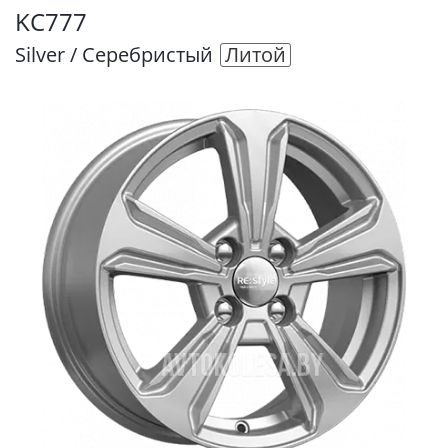
KC777
Silver / Серебристый
Литой