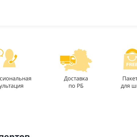
сиональная
Доставка
Паке
ультация
по РБ
для ш
спертов