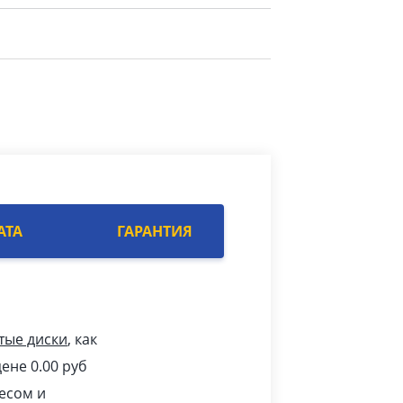
АТА
ГАРАНТИЯ
тые диски
, как
ене 0.00
pуб
есом и