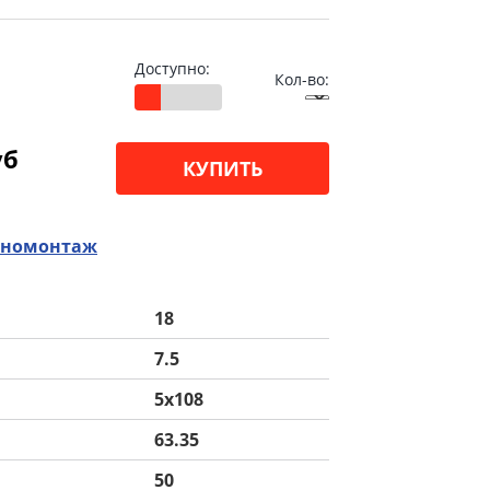
Доступно:
Кол-во:
уб
КУПИТЬ
номонтаж
18
7.5
5x108
63.35
50