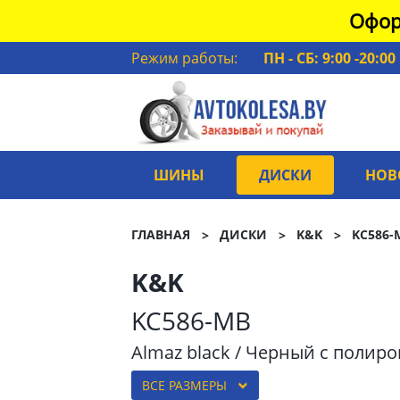
Офор
Режим работы:
ПН - СБ: 9:00 -20:00
ШИНЫ
ДИСКИ
НОВ
ГЛАВНАЯ
ДИСКИ
K&K
KC586-
K&K
KC586-MB
Almaz black / Черный с полир
ВСЕ РАЗМЕРЫ