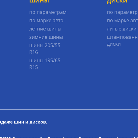
ШИНЫ
ДИСКИ
по параметрам
по парамет
по марке авто
по марке ав
летние шины
литые диски
зимние шины
штампованн
диски
шины 205/55
R16
шины 195/65
R15
родаже шин и дисков.