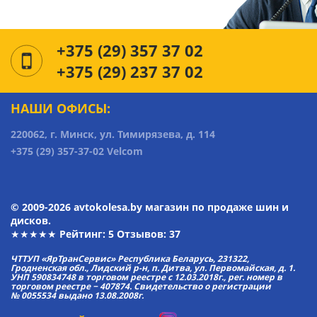
+375 (29) 357 37 02
+375 (29) 237 37 02
НАШИ ОФИСЫ:
220062, г. Минск, ул. Тимирязева, д. 114
+375 (29) 357-37-02 Velcom
© 2009-2026 avtokolesa.by магазин по продаже шин и
дисков.
★★★★★ Рейтинг:
5
Отзывов: 37
ЧТТУП «ЯрТранСервис» Республика Беларусь, 231322,
Гродненская обл., Лидский р-н, п. Дитва, ул. Первомайская, д. 1.
УНП 590834748 в торговом реестре с 12.03.2018г., рег. номер в
торговом реестре − 407874. Свидетельство о регистрации
№ 0055534 выдано 13.08.2008г.