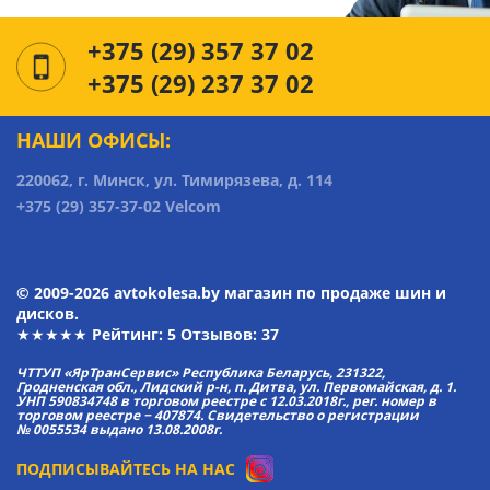
+375 (29) 357 37 02
+375 (29) 237 37 02
НАШИ ОФИСЫ:
220062, г. Минск, ул. Тимирязева, д. 114
+375 (29) 357-37-02 Velcom
© 2009-2026 avtokolesa.by магазин по продаже шин и
дисков.
★★★★★ Рейтинг:
5
Отзывов: 37
ЧТТУП «ЯрТранСервис» Республика Беларусь, 231322,
Гродненская обл., Лидский р-н, п. Дитва, ул. Первомайская, д. 1.
УНП 590834748 в торговом реестре с 12.03.2018г., рег. номер в
торговом реестре − 407874. Свидетельство о регистрации
№ 0055534 выдано 13.08.2008г.
ПОДПИСЫВАЙТЕСЬ НА НАС