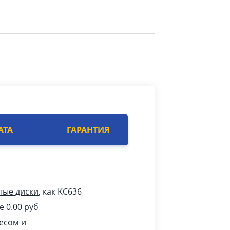
АТА
ГАРАНТИЯ
тые диски
, как KC636
е 0.00
pуб
есом и