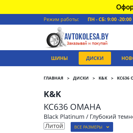
Офор
Режим работы:
ПН - СБ: 9:00 -20:00
ШИНЫ
ДИСКИ
НОВ
ГЛАВНАЯ
ДИСКИ
K&K
KC636
K&K
KC636 OMAHA
Black Platinum / Глубокий тем
Литой
ВСЕ РАЗМЕРЫ