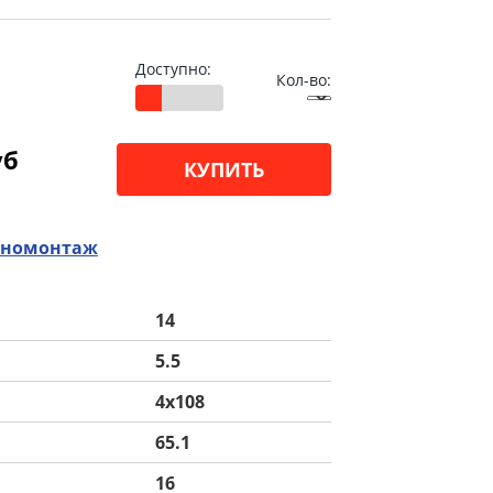
Доступно:
Кол-во:
уб
КУПИТЬ
номонтаж
14
5.5
4x108
65.1
16