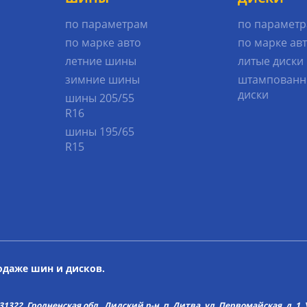
по параметрам
по парамет
по марке авто
по марке ав
летние шины
литые диски
зимние шины
штампованн
диски
шины 205/55
R16
шины 195/65
R15
родаже шин и дисков.
22, Гродненская обл., Лидский р-н, п. Дитва, ул. Первомайская, д. 1. У