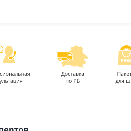
сиональная
Доставка
Паке
ультация
по РБ
для ш
спертов