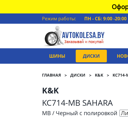
Офор
Режим работы:
ПН - СБ: 9:00 -20:00
ШИНЫ
ДИСКИ
НОВ
ГЛАВНАЯ
ДИСКИ
K&K
KC714-
K&K
KC714-MB SAHARA
MB / Черный с полировкой
Ли