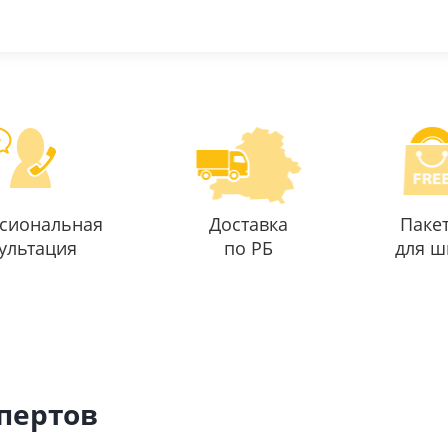
сиональная
Доставка
Паке
ультация
по РБ
для ш
спертов