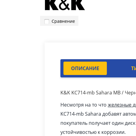
Сравнение
ОПИСАНИЕ
Т
K&K KC714-mb Sahara MB / Чер
Несмотря на то что
железные д
KC714-mb Sahara добавят авто
покупатель получает один дис
устойчивостью к коррозии.