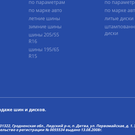
по параметрам
по парамет
по марке авто
по марке ав
летние шины
литые диски
зимние шины
штампованн
диски
шины 205/55
R16
шины 195/65
R15
родаже шин и дисков.
22, Гродненская обл., Лидский р-н, п. Дитва, ул. Первомайская, д. 1. У
тельство о регистрации № 0055534 выдано 13.08.2008г.