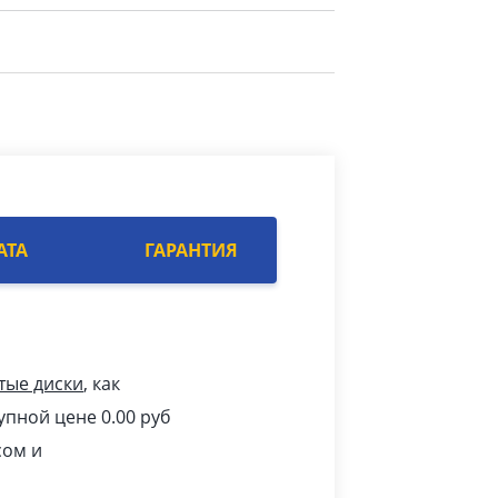
АТА
ГАРАНТИЯ
тые диски
, как
упной цене 0.00
pуб
сом и