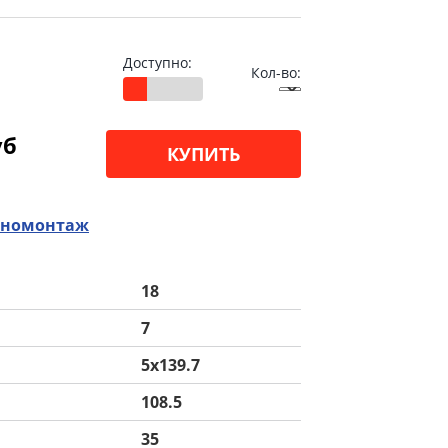
Доступно:
Кол-во:
уб
КУПИТЬ
номонтаж
18
7
5x139.7
108.5
35