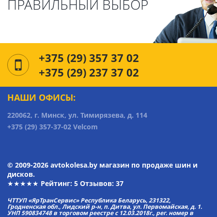
ПРАВИЛЬНЫЙ ВЫБОР
+375 (29) 357 37 02
+375 (29) 237 37 02
НАШИ ОФИСЫ:
220062, г. Минск, ул. Тимирязева, д. 114
+375 (29) 357-37-02 Velcom
© 2009-2026 avtokolesa.by магазин по продаже шин и
дисков.
★★★★★ Рейтинг:
5
Отзывов: 37
ЧТТУП «ЯрТранСервис» Республика Беларусь, 231322,
Гродненская обл., Лидский р-н, п. Дитва, ул. Первомайская, д. 1.
УНП 590834748 в торговом реестре с 12.03.2018г., рег. номер в