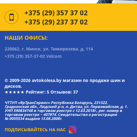
+375 (29) 357 37 02
+375 (29) 237 37 02
НАШИ ОФИСЫ:
220062, г. Минск, ул. Тимирязева, д. 114
+375 (29) 357-37-02 Velcom
© 2009-2026 avtokolesa.by магазин по продаже шин и
дисков.
★★★★★ Рейтинг:
5
Отзывов: 37
ЧТТУП «ЯрТранСервис» Республика Беларусь, 231322,
Гродненская обл., Лидский р-н, п. Дитва, ул. Первомайская, д. 1.
УНП 590834748 в торговом реестре с 12.03.2018г., рег. номер в
торговом реестре − 407874. Свидетельство о регистрации
№ 0055534 выдано 13.08.2008г.
ПОДПИСЫВАЙТЕСЬ НА НАС