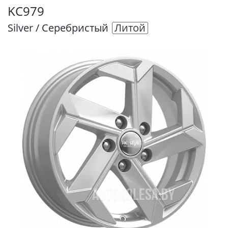
KC979
Silver / Серебристый
Литой