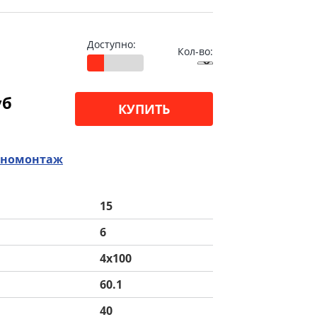
Доступно:
Кол-во:
уб
КУПИТЬ
номонтаж
15
6
4x100
60.1
40