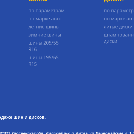
по параметрам
по парамет
по марке авто
по марке ав
летние шины
литые диски
зимние шины
штампованн
диски
шины 205/55
R16
шины 195/65
R15
родаже шин и дисков.
22, Гродненская обл., Лидский р-н, п. Дитва, ул. Первомайская, д. 1. У