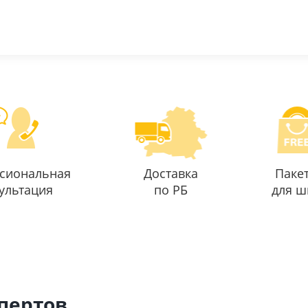
сиональная
Доставка
Паке
ультация
по РБ
для ш
спертов