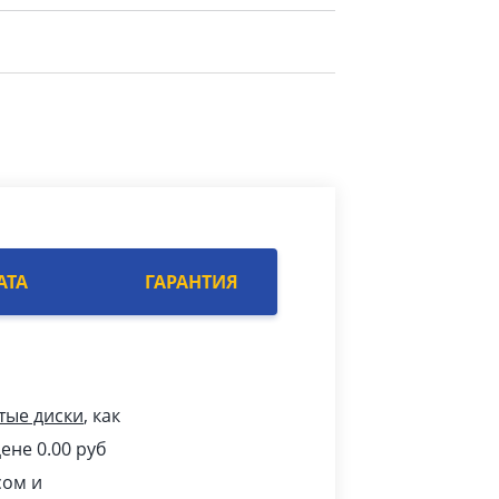
АТА
ГАРАНТИЯ
тые диски
, как
ене 0.00
pуб
сом и