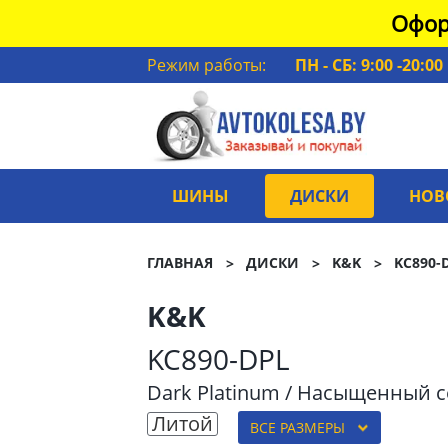
Офор
Режим работы:
ПН - СБ: 9:00 -20:00
ШИНЫ
ДИСКИ
НОВ
ГЛАВНАЯ
ДИСКИ
K&K
KC890-
K&K
KC890-DPL
Dark Platinum / Насыщенный 
Литой
ВСЕ РАЗМЕРЫ