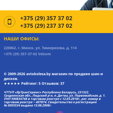
+375 (29) 357 37 02
+375 (29) 237 37 02
НАШИ ОФИСЫ:
220062, г. Минск, ул. Тимирязева, д. 114
+375 (29) 357-37-02 Velcom
© 2009-2026 avtokolesa.by магазин по продаже шин и
дисков.
★★★★★ Рейтинг:
5
Отзывов: 37
ЧТТУП «ЯрТранСервис» Республика Беларусь, 231322,
Гродненская обл., Лидский р-н, п. Дитва, ул. Первомайская, д. 1.
УНП 590834748 в торговом реестре с 12.03.2018г., рег. номер в
торговом реестре − 407874. Свидетельство о регистрации
№ 0055534 выдано 13.08.2008г.