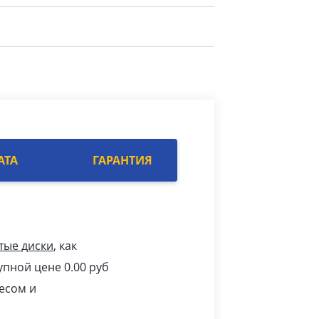
АТА
ГАРАНТИЯ
тые диски
, как
упной цене 0.00
pуб
есом и