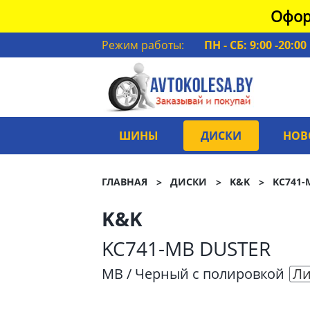
Офор
Режим работы:
ПН - СБ: 9:00 -20:00
ШИНЫ
ДИСКИ
НОВ
ГЛАВНАЯ
ДИСКИ
K&K
KC741-
K&K
KC741-MB DUSTER
MB / Черный с полировкой
Ли