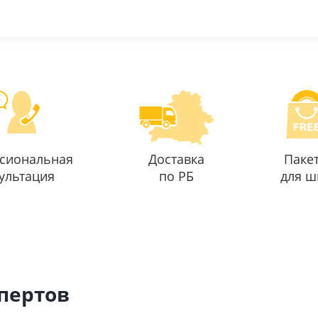
сиональная
Доставка
Паке
ультация
по РБ
для ш
спертов