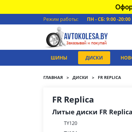
Офор
Режим работы:
ПН - СБ: 9:00 -20:00
ШИНЫ
ДИСКИ
НОВ
ГЛАВНАЯ
ДИСКИ
FR REPLICA
FR Replica
Литые диски FR Replic
TY120