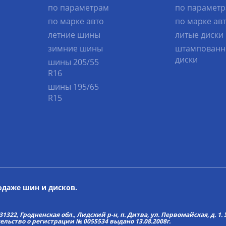
по параметрам
по парамет
по марке авто
по марке ав
летние шины
литые диски
зимние шины
штампованн
диски
шины 205/55
R16
шины 195/65
R15
родаже шин и дисков.
22, Гродненская обл., Лидский р-н, п. Дитва, ул. Первомайская, д. 1. У
тельство о регистрации № 0055534 выдано 13.08.2008г.