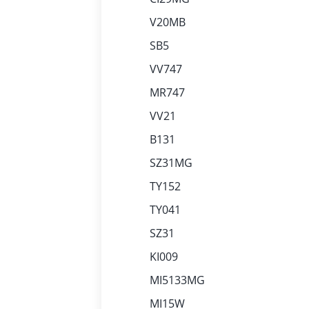
V20MB
SB5
VV747
MR747
VV21
B131
SZ31MG
TY152
TY041
SZ31
KI009
MI5133MG
MI15W