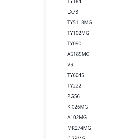
TY184
LX78
TY5118MG
TY102MG
TY090
A5185MG
V9
TY6045
TY222
PG56
KI026MG
A102MG
MR274MG
CI29MG