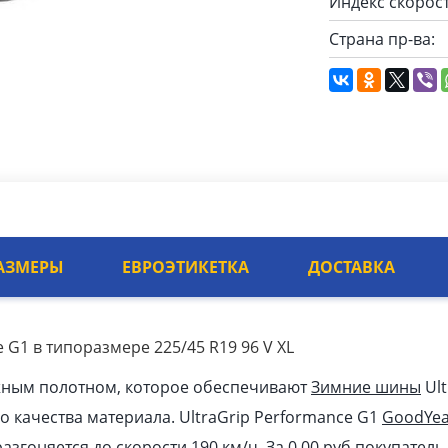
Индекс скорост
Страна пр-ва:
АЗМЕРЫ
ЕВРОЭТИКЕТКА
ДОСТАВКА
 G1 в типоразмере 225/45 R19 96 V XL
жным полотном, которое обеспечивают
Зимние шины
Ult
го качества материала. UltraGrip Performance G1
GoodYea
разгоняется до скорости 190 км/ч. За 0.00
pуб
покупатель