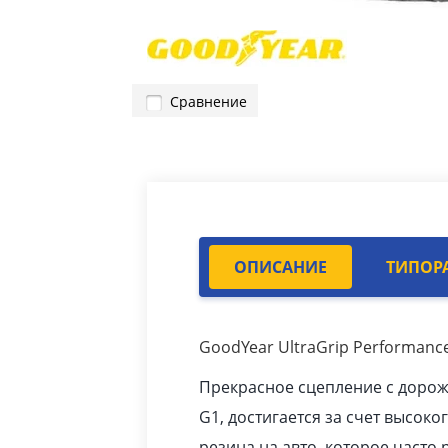
Сравнение
ОПИСАНИЕ
ТИПОР
GoodYear UltraGrip Performance
Прекрасное сцепление с доро
G1, достигается за счет высоко
резина на авто
, которое часто 