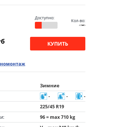
Доступно:
Кол-во:
уб
КУПИТЬ
номонтаж
Зимние
-
-
-
225/45 R19
и:
96 = max 710 kg