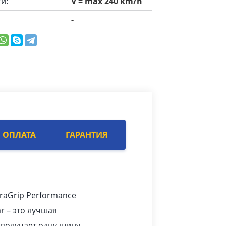
и:
V = max 240 km/h
-
ОПЛАТА
ГАРАНТИЯ
raGrip Performance
r
– это лучшая
 получает одну шину