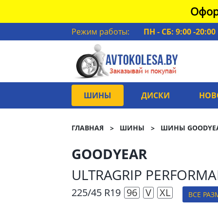
Офор
Режим работы:
ПН - СБ: 9:00 -20:00
ШИНЫ
ДИСКИ
НОВ
ГЛАВНАЯ
ШИНЫ
ШИНЫ GOODYE
GOODYEAR
ULTRAGRIP PERFORMA
225/45 R19
96
V
XL
ВСЕ РАЗ