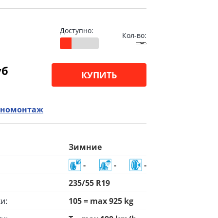
Доступно:
Кол-во:
уб
КУПИТЬ
номонтаж
Зимние
-
-
-
235/55 R19
и:
105 = max 925 kg