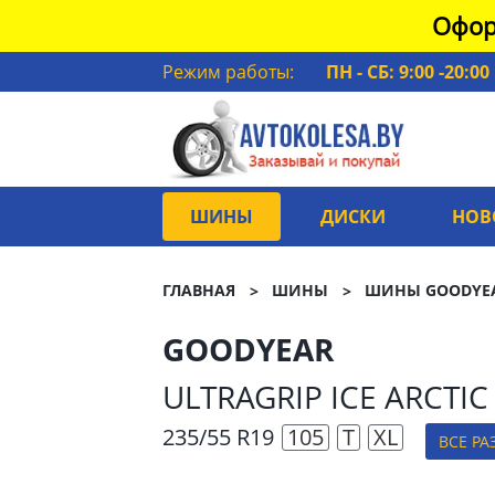
Офор
Режим работы:
ПН - СБ: 9:00 -20:00
ШИНЫ
ДИСКИ
НОВ
ГЛАВНАЯ
ШИНЫ
ШИНЫ GOODYE
GOODYEAR
ULTRAGRIP ICE ARCTIC
235/55 R19
105
T
XL
ВСЕ Р