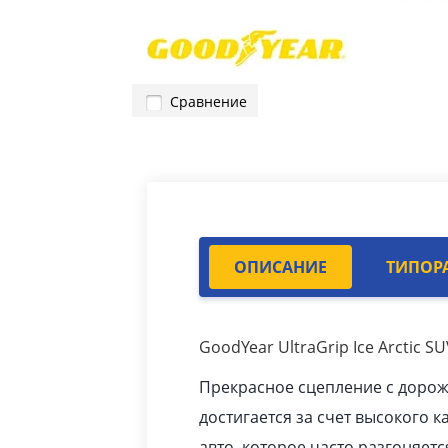
Сравнение
ОПИСАНИЕ
ТИПОР
GoodYear UltraGrip Ice Arctic S
Прекрасное сцепление с доро
достигается за счет высокого ка
авто
, которое часто разгоняетс