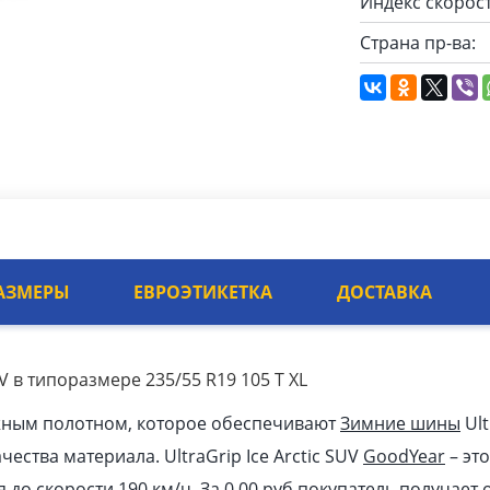
Индекс скорост
Страна пр-ва:
АЗМЕРЫ
ЕВРОЭТИКЕТКА
ДОСТАВКА
UV в типоразмере 235/55 R19 105 T XL
жным полотном, которое обеспечивают
Зимние шины
Ult
чества материала. UltraGrip Ice Arctic SUV
GoodYear
– эт
я до скорости 190 км/ч. За 0.00
pуб
покупатель получает 