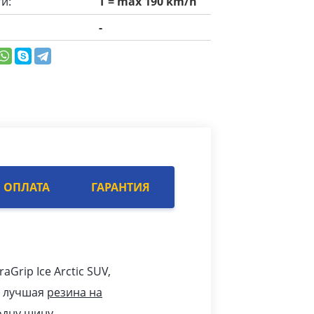
и:
T = max 190 km/h
-
ОПЛАТА
ГАРАНТИЯ
raGrip Ice Arctic SUV,
о лучшая
резина на
одну шину