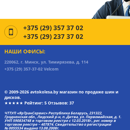
+375 (29) 357 37 02
+375 (29) 237 37 02
НАШИ ОФИСЫ:
220062, г. Минск, ул. Тимирязева, д. 114
+375 (29) 357-37-02 Velcom
© 2009-2026 avtokolesa.by магазин по продаже шин и
дисков.
★★★★★ Рейтинг:
5
Отзывов: 37
ЧТТУП «ЯрТранСервис» Республика Беларусь, 231322,
Гродненская обл., Лидский р-н, п. Дитва, ул. Первомайская, д. 1.
УНП 590834748 в торговом реестре с 12.03.2018г., рег. номер в
торговом реестре − 407874. Свидетельство о регистрации
№ 0055534 выдано 13.08.2008г.