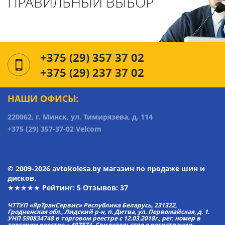
ПРАВИЛЬНЫЙ ВЫБОР
+375 (29) 357 37 02
+375 (29) 237 37 02
НАШИ ОФИСЫ:
220062, г. Минск, ул. Тимирязева, д. 114
+375 (29) 357-37-02 Velcom
© 2009-2026 avtokolesa.by магазин по продаже шин и
дисков.
★★★★★ Рейтинг:
5
Отзывов: 37
ЧТТУП «ЯрТранСервис» Республика Беларусь, 231322,
Гродненская обл., Лидский р-н, п. Дитва, ул. Первомайская, д. 1.
УНП 590834748 в торговом реестре с 12.03.2018г., рег. номер в
торговом реестре − 407874. Свидетельство о регистрации