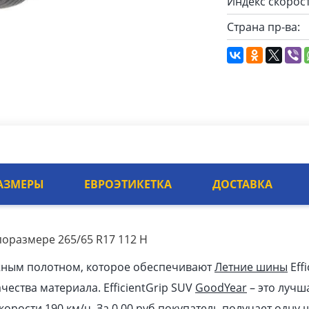
Индекс скорост
Страна пр-ва:
АЗМЕРЫ
ЕВРОЭТИКЕТКА
ДОСТАВКА
ипоразмере 265/65 R17 112 H
жным полотном, которое обеспечивают
Летние шины
Effi
ачества материала. EfficientGrip SUV
GoodYear
– это лучш
корости 190 км/ч. За 0.00
pуб
покупатель получает одну