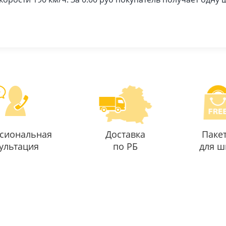
сиональная
Доставка
Паке
ультация
по РБ
для ш