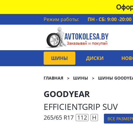
Офор
Режим работы:
ПН - СБ: 9:00 -20:00
ШИНЫ
ДИСКИ
НОВ
ГЛАВНАЯ
ШИНЫ
ШИНЫ GOODYE
GOODYEAR
EFFICIENTGRIP SUV
265/65 R17
112
H
ВСЕ РАЗМЕ