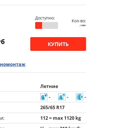
Доступно:
Кол-во:
уб
КУПИТЬ
номонтаж
Летние
-
-
-
265/65 R17
и:
112 = max 1120 kg