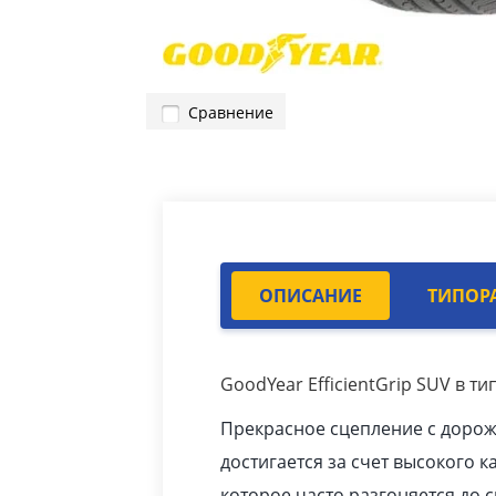
Сравнение
ОПИСАНИЕ
ТИПОР
GoodYear EfficientGrip SUV в т
Прекрасное сцепление с доро
достигается за счет высокого к
которое часто разгоняется до с