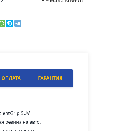
и:
H = max 210 km/h
-
ОПЛАТА
ГАРАНТИЯ
cientGrip SUV,
ая
резина на авто
,
 шину размером