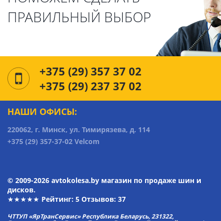
ПРАВИЛЬНЫЙ ВЫБОР
+375 (29) 357 37 02
+375 (29) 237 37 02
НАШИ ОФИСЫ:
220062, г. Минск, ул. Тимирязева, д. 114
+375 (29) 357-37-02 Velcom
© 2009-2026 avtokolesa.by магазин по продаже шин и
дисков.
★★★★★ Рейтинг:
5
Отзывов: 37
ЧТТУП «ЯрТранСервис» Республика Беларусь, 231322,