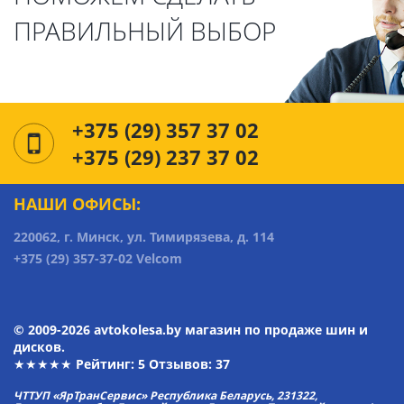
ПРАВИЛЬНЫЙ ВЫБОР
+375 (29) 357 37 02
+375 (29) 237 37 02
НАШИ ОФИСЫ:
220062, г. Минск, ул. Тимирязева, д. 114
+375 (29) 357-37-02 Velcom
© 2009-2026 avtokolesa.by магазин по продаже шин и
дисков.
★★★★★ Рейтинг:
5
Отзывов: 37
ЧТТУП «ЯрТранСервис» Республика Беларусь, 231322,