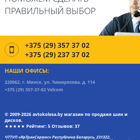
ПРАВИЛЬНЫЙ ВЫБОР
+375 (29) 357 37 02
+375 (29) 237 37 02
НАШИ ОФИСЫ:
220062, г. Минск, ул. Тимирязева, д. 114
+375 (29) 357-37-02 Velcom
© 2009-2026 avtokolesa.by магазин по продаже шин и
дисков.
★★★★★ Рейтинг:
5
Отзывов: 37
ЧТТУП «ЯрТранСервис» Республика Беларусь, 231322,