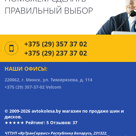
ПРАВИЛЬНЫЙ ВЫБОР
+375 (29) 357 37 02
+375 (29) 237 37 02
НАШИ ОФИСЫ:
220062, г. Минск, ул. Тимирязева, д. 114
+375 (29) 357-37-02 Velcom
© 2009-2026 avtokolesa.by магазин по продаже шин и
дисков.
★★★★★ Рейтинг:
5
Отзывов: 37
ЧТТУП «ЯрТранСервис» Республика Беларусь, 231322,