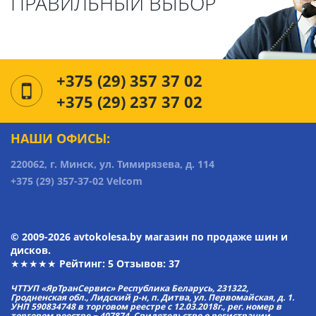
ПРАВИЛЬНЫЙ ВЫБОР
+375 (29) 357 37 02
+375 (29) 237 37 02
НАШИ ОФИСЫ:
220062, г. Минск, ул. Тимирязева, д. 114
+375 (29) 357-37-02 Velcom
© 2009-2026 avtokolesa.by магазин по продаже шин и
дисков.
★★★★★ Рейтинг:
5
Отзывов: 37
ЧТТУП «ЯрТранСервис» Республика Беларусь, 231322,
Гродненская обл., Лидский р-н, п. Дитва, ул. Первомайская, д. 1.
УНП 590834748 в торговом реестре с 12.03.2018г., рег. номер в
торговом реестре − 407874. Свидетельство о регистрации