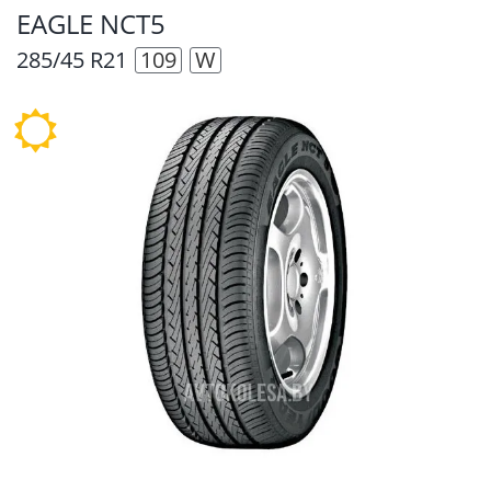
EAGLE NCT5
285/45 R21
109
W