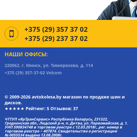
+375 (29) 357 37 02
+375 (29) 237 37 02
НАШИ ОФИСЫ:
220062, г. Минск, ул. Тимирязева, д. 114
+375 (29) 357-37-02 Velcom
© 2009-2026 avtokolesa.by магазин по продаже шин и
дисков.
★★★★★ Рейтинг:
5
Отзывов: 37
ЧТТУП «ЯрТранСервис» Республика Беларусь, 231322,
Гродненская обл., Лидский р-н, п. Дитва, ул. Первомайская, д. 1.
УНП 590834748 в торговом реестре с 12.03.2018г., рег. номер в
торговом реестре − 407874. Свидетельство о регистрации
№ 0055534 выдано 13.08.2008г.