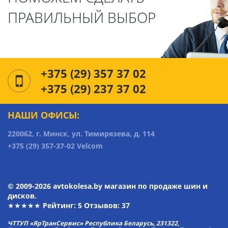
ПРАВИЛЬНЫЙ ВЫБОР
+375 (29) 357 37 02
+375 (29) 237 37 02
НАШИ ОФИСЫ:
220062, г. Минск, ул. Тимирязева, д. 114
+375 (29) 357-37-02 Velcom
© 2009-2026 avtokolesa.by магазин по продаже шин и
дисков.
★★★★★ Рейтинг:
5
Отзывов: 37
ЧТТУП «ЯрТранСервис» Республика Беларусь, 231322,