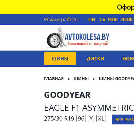
Офор
Режим работы:
ПН - СБ: 9:00 -20:00
ШИНЫ
ДИСКИ
НОВ
ГЛАВНАЯ
ШИНЫ
ШИНЫ GOODYE
GOODYEAR
EAGLE F1 ASYMMETRIC
275/30 R19
96
Y
XL
ВСЕ РАЗ