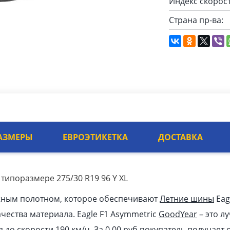
Индекс скорост
Страна пр-ва:
АЗМЕРЫ
ЕВРОЭТИКЕТКА
ДОСТАВКА
 типоразмере 275/30 R19 96 Y XL
жным полотном, которое обеспечивают
Летние шины
Eag
ачества материала. Eagle F1 Asymmetric
GoodYear
– это л
я до скорости 190 км/ч. За 0.00
pуб
покупатель получает 