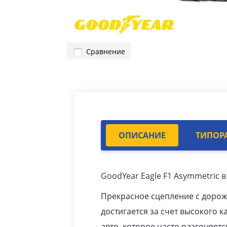
Сравнение
ОПИСАНИЕ
ТИПОР
GoodYear Eagle F1 Asymmetric в
Прекрасное сцепление с доро
достигается за счет высокого к
авто
, которое часто разгоняетс