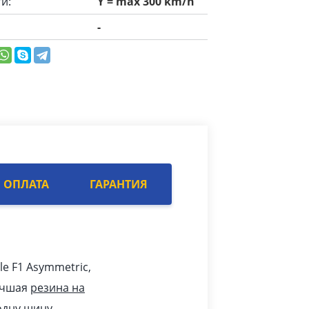
и:
Y = max 300 km/h
-
ОПЛАТА
ГАРАНТИЯ
le F1 Asymmetric,
учшая
резина на
одну шину