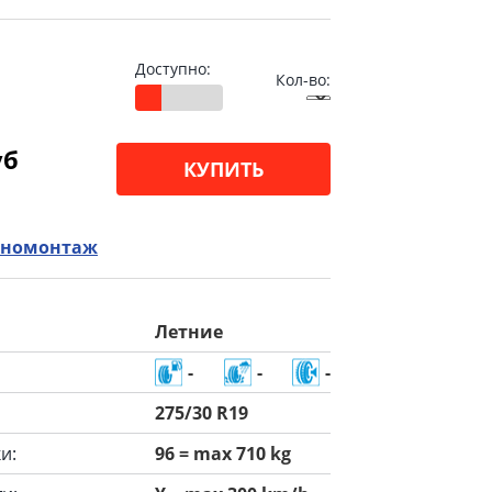
Доступно:
Кол-во:
уб
КУПИТЬ
номонтаж
Летние
-
-
-
275/30 R19
и:
96 = max 710 kg