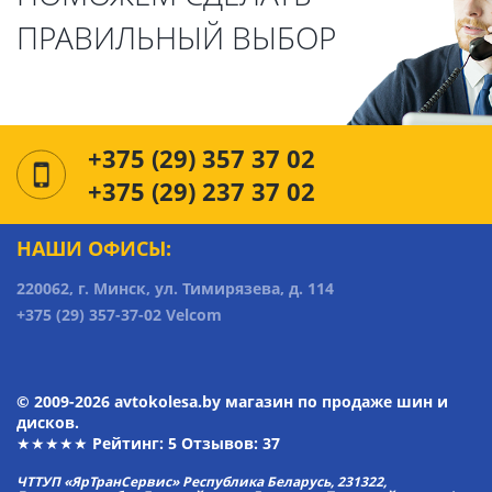
ПРАВИЛЬНЫЙ ВЫБОР
+375 (29) 357 37 02
+375 (29) 237 37 02
НАШИ ОФИСЫ:
220062, г. Минск, ул. Тимирязева, д. 114
+375 (29) 357-37-02 Velcom
© 2009-2026 avtokolesa.by магазин по продаже шин и
дисков.
★★★★★ Рейтинг:
5
Отзывов: 37
ЧТТУП «ЯрТранСервис» Республика Беларусь, 231322,