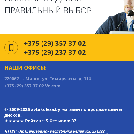
ПРАВИЛЬНЫЙ ВЫБОР
+375 (29) 357 37 02
+375 (29) 237 37 02
НАШИ ОФИСЫ:
220062, г. Минск, ул. Тимирязева, д. 114
+375 (29) 357-37-02 Velcom
© 2009-2026 avtokolesa.by магазин по продаже шин и
дисков.
★★★★★ Рейтинг:
5
Отзывов: 37
ЧТТУП «ЯрТранСервис» Республика Беларусь, 231322,