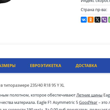
Индекс скорост
Страна пр-ва:
АЗМЕРЫ
ЕВРОЭТИКЕТКА
ДОСТАВКА
 в типоразмере 235/40 R18 95 Y XL
жным полотном, которое обеспечивают
Летние шины
Eag
ачества материала. Eagle F1 Asymmetric 5
GoodYear
– это
я до скорости 190 км/ч. За 0.00
pуб
покупатель получает 