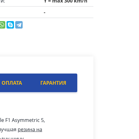
и:
Y = max 300 km/h
-
ОПЛАТА
ГАРАНТИЯ
le F1 Asymmetric 5,
 лучшая
резина на
одну шину