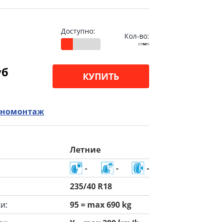
Доступно:
Кол-во:
уб
КУПИТЬ
номонтаж
Летние
-
-
-
235/40 R18
и:
95 = max 690 kg