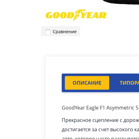
Сравнение
ОПИСАНИЕ
ТИПОР
GoodYear Eagle F1 Asymmetric 5
Прекрасное сцепление с доро
достигается за счет высокого к
авто
, которое часто разгоняетс