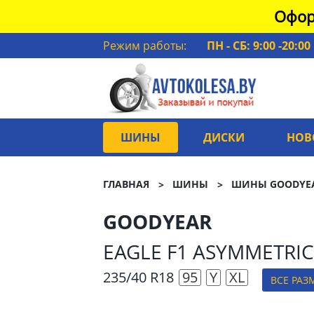
Офор
Режим работы:
ПН - СБ: 9:00 -20:00
ШИНЫ
ДИСКИ
НОВ
ГЛАВНАЯ
ШИНЫ
ШИНЫ GOODYE
GOODYEAR
EAGLE F1 ASYMMETRIC
235/40 R18
95
Y
XL
ВСЕ РАЗ