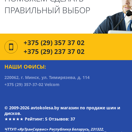
ПРАВИЛЬНЫЙ ВЫБОР
+375 (29) 357 37 02
+375 (29) 237 37 02
НАШИ ОФИСЫ:
220062, г. Минск, ул. Тимирязева, д. 114
+375 (29) 357-37-02 Velcom
© 2009-2026 avtokolesa.by магазин по продаже шин и
дисков.
★★★★★ Рейтинг:
5
Отзывов: 37
ЧТТУП «ЯрТранСервис» Республика Беларусь, 231322,