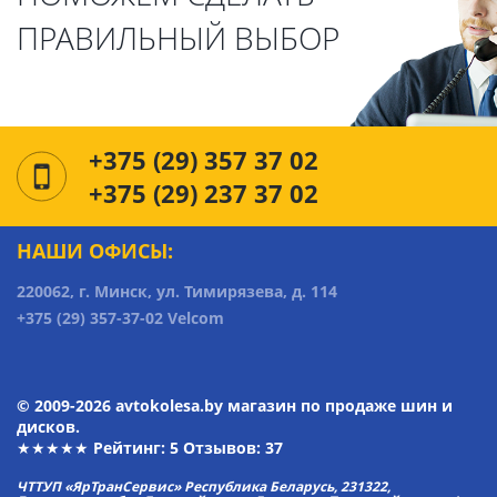
ПРАВИЛЬНЫЙ ВЫБОР
+375 (29) 357 37 02
+375 (29) 237 37 02
НАШИ ОФИСЫ:
220062, г. Минск, ул. Тимирязева, д. 114
+375 (29) 357-37-02 Velcom
© 2009-2026 avtokolesa.by магазин по продаже шин и
дисков.
★★★★★ Рейтинг:
5
Отзывов: 37
ЧТТУП «ЯрТранСервис» Республика Беларусь, 231322,