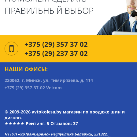
ПРАВИЛЬНЫЙ ВЫБОР
+375 (29) 357 37 02
+375 (29) 237 37 02
НАШИ ОФИСЫ:
220062, г. Минск, ул. Тимирязева, д. 114
+375 (29) 357-37-02 Velcom
© 2009-2026 avtokolesa.by магазин по продаже шин и
дисков.
★★★★★ Рейтинг:
5
Отзывов: 37
ЧТТУП «ЯрТранСервис» Республика Беларусь, 231322,