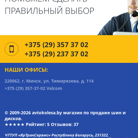
ПРАВИЛЬНЫЙ ВЫБОР
+375 (29) 357 37 02
+375 (29) 237 37 02
НАШИ ОФИСЫ:
220062, г. Минск, ул. Тимирязева, д. 114
+375 (29) 357-37-02 Velcom
© 2009-2026 avtokolesa.by магазин по продаже шин и
дисков.
★★★★★ Рейтинг:
5
Отзывов: 37
ЧТТУП «ЯрТранСервис» Республика Беларусь, 231322,